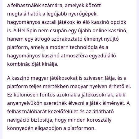
a felhasználók számára, amelyek között
megtalálhatók a legújabb nyerőgépek,
hagyományos asztali játékok és élő kaszinó opciók
is. A HellSpin nem csupán egy újabb online kaszinó,
hanem egy átfogó szórakoztató élményt nyújtó
platform, amely a modern technológia és a
hagyományos kaszinó atmoszféra egyedülálló
kombinációját kínálja.
A kaszinó magyar játékosokat is szívesen látja, és a
platform teljes mértékben magyar nyelven érhető el.
Ez különösen fontos azoknak a játékosoknak, akik
anyanyelvükön szeretnék élvezni a játék élményét. A
felhasználóbarát kezelőfelület és az átlátható
navigáció biztosítja, hogy minden korosztály
könnyedén eligazodjon a platformon.