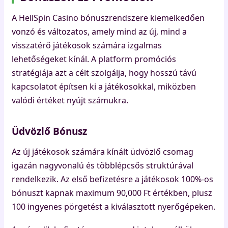
A HellSpin Casino bónuszrendszere kiemelkedően
vonzó és változatos, amely mind az új, mind a
visszatérő játékosok számára izgalmas
lehetőségeket kínál. A platform promóciós
stratégiája azt a célt szolgálja, hogy hosszú távú
kapcsolatot építsen ki a játékosokkal, miközben
valódi értéket nyújt számukra.
Üdvözlő Bónusz
Az új játékosok számára kínált üdvözlő csomag
igazán nagyvonalú és többlépcsős struktúrával
rendelkezik. Az első befizetésre a játékosok 100%-os
bónuszt kapnak maximum 90,000 Ft értékben, plusz
100 ingyenes pörgetést a kiválasztott nyerőgépeken.