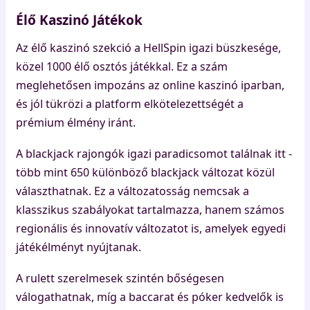
Élő Kaszinó Játékok
Az élő kaszinó szekció a HellSpin igazi büszkesége,
közel 1000 élő osztós játékkal. Ez a szám
meglehetősen impozáns az online kaszinó iparban,
és jól tükrözi a platform elkötelezettségét a
prémium élmény iránt.
A blackjack rajongók igazi paradicsomot találnak itt -
több mint 650 különböző blackjack változat közül
választhatnak. Ez a változatosság nemcsak a
klasszikus szabályokat tartalmazza, hanem számos
regionális és innovatív változatot is, amelyek egyedi
játékélményt nyújtanak.
A rulett szerelmesek szintén bőségesen
válogathatnak, míg a baccarat és póker kedvelők is