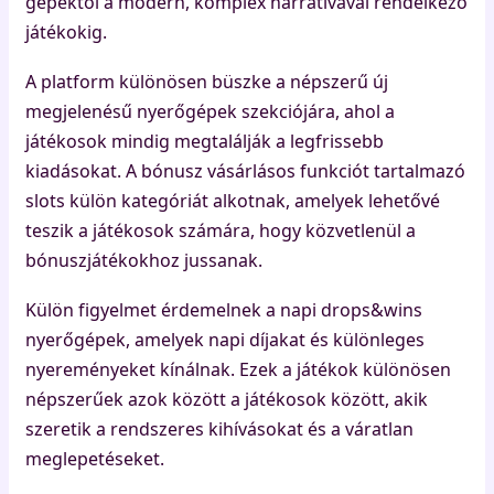
gépektől a modern, komplex narratívával rendelkező
játékokig.
A platform különösen büszke a népszerű új
megjelenésű nyerőgépek szekciójára, ahol a
játékosok mindig megtalálják a legfrissebb
kiadásokat. A bónusz vásárlásos funkciót tartalmazó
slots külön kategóriát alkotnak, amelyek lehetővé
teszik a játékosok számára, hogy közvetlenül a
bónuszjátékokhoz jussanak.
Külön figyelmet érdemelnek a napi drops&wins
nyerőgépek, amelyek napi díjakat és különleges
nyereményeket kínálnak. Ezek a játékok különösen
népszerűek azok között a játékosok között, akik
szeretik a rendszeres kihívásokat és a váratlan
meglepetéseket.