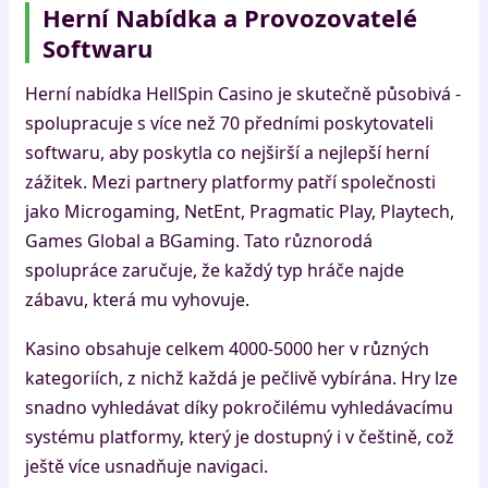
Herní Nabídka a Provozovatelé
Softwaru
Herní nabídka HellSpin Casino je skutečně působivá -
spolupracuje s více než 70 předními poskytovateli
softwaru, aby poskytla co nejširší a nejlepší herní
zážitek. Mezi partnery platformy patří společnosti
jako Microgaming, NetEnt, Pragmatic Play, Playtech,
Games Global a BGaming. Tato různorodá
spolupráce zaručuje, že každý typ hráče najde
zábavu, která mu vyhovuje.
Kasino obsahuje celkem 4000-5000 her v různých
kategoriích, z nichž každá je pečlivě vybírána. Hry lze
snadno vyhledávat díky pokročilému vyhledávacímu
systému platformy, který je dostupný i v češtině, což
ještě více usnadňuje navigaci.