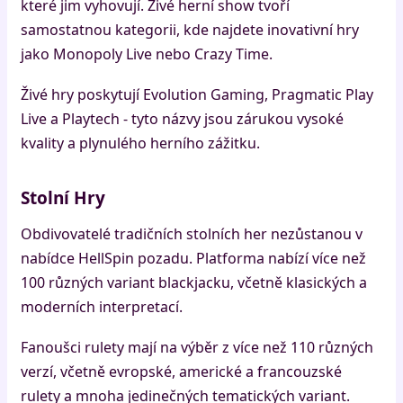
které jim vyhovují. Živé herní show tvoří
samostatnou kategorii, kde najdete inovativní hry
jako Monopoly Live nebo Crazy Time.
Živé hry poskytují Evolution Gaming, Pragmatic Play
Live a Playtech - tyto názvy jsou zárukou vysoké
kvality a plynulého herního zážitku.
Stolní Hry
Obdivovatelé tradičních stolních her nezůstanou v
nabídce HellSpin pozadu. Platforma nabízí více než
100 různých variant blackjacku, včetně klasických a
moderních interpretací.
Fanoušci rulety mají na výběr z více než 110 různých
verzí, včetně evropské, americké a francouzské
rulety a mnoha jedinečných tematických variant.